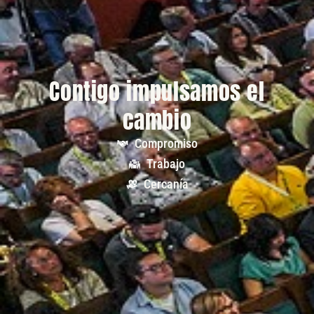
Contigo impulsamos el
cambio
Compromiso
Trabajo
Cercanía