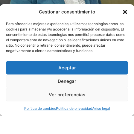
Gestionar consentimiento
Para ofrecer las mejores experiencias, utilizamos tecnologías como las
cookies para almacenar y/o acceder a la información del dispositivo. El
consentimiento de estas tecnologías nos permitirá procesar datos como
Soy Paula
el comportamiento de navegación o las identificaciones únicas en este
sitio. No consentir o retirar el consentimiento, puede afectar
Fernández
negativamente a ciertas características y funciones.
Viaña
Aceptar
Cumplo
Nací en
Bárcena de
Denegar
Pie de Concha
en 1971,
mi primer
licenciada en
Derecho
Ver preferencias
por la
Universidad de
compromiso
Cantabria
y
Máster en
Política de cookies
Política de privacidad
Aviso legal
Mediación
y Gestión
con los
de Conflictos
.
militantes
Mi trayectoria