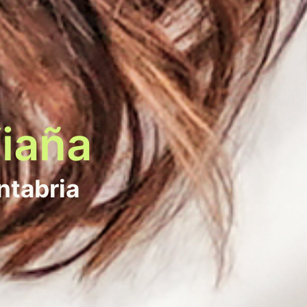
iaña
ntabria