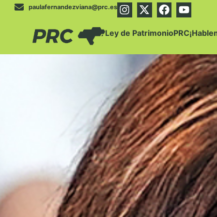
paulafernandezviana@prc.es
Ley de Patrimonio
PRC
¡Hable